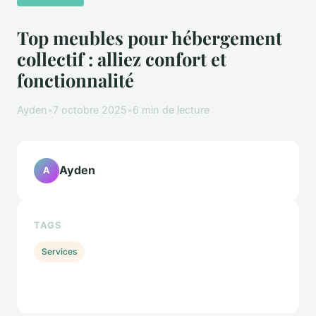
Top meubles pour hébergement
collectif : alliez confort et
fonctionnalité
Ayden
•
7 octobre 2025
•
6 min de lecture
Ayden
A
TAGS
Services