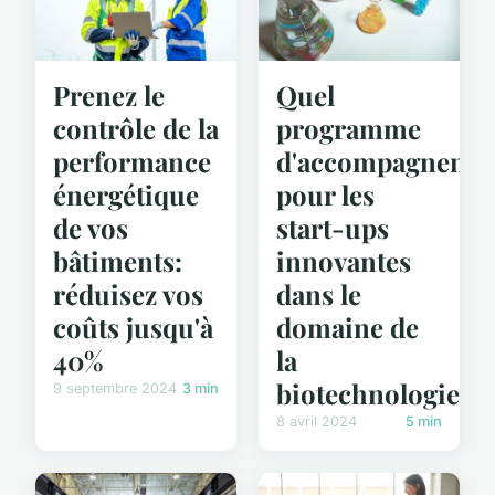
Prenez le
Quel
contrôle de la
programme
performance
d'accompagneme
énergétique
pour les
de vos
start-ups
bâtiments:
innovantes
réduisez vos
dans le
coûts jusqu'à
domaine de
40%
la
biotechnologie?
9 septembre 2024
3 min
8 avril 2024
5 min