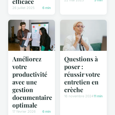
efficace
22 mai 2025
5 min
26 juillet 2025
6 min
Améliorez
Questions à
votre
poser :
productivité
réussir votre
avec une
entretien en
gestion
crèche
documentaire
16 novembre 2024
11 min
optimale
17 février 2026
6 min