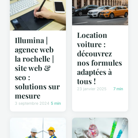
Location
Illumina |
voiture :
agence web
découvrez
la rochelle |
nos formules
site web &
adaptées à
seo :
tous !
solutions sur
23 janvier 2025
7 min
mesure
3 septembre 2024
5 min