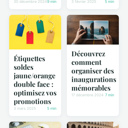
30 décembre 2024
9 min
3 février 2025
5 min
Découvrez
Étiquettes
comment
soldes
organiser des
jaune/orange
inaugurations
double face :
mémorables
optimisez vos
17 décembre 2024
7 min
promotions
3 mars 2025
5 min