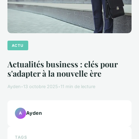
ACTU
Actualités business : clés pour
s'adapter à la nouvelle ère
Ayden
•
13 octobre 2025
•
11 min de lecture
Ayden
A
TAGS